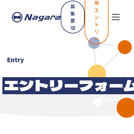
用
募
エ
集
ン
要
ト
項
リ
ー
Entry
エントリー
フォー