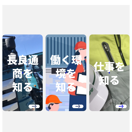
長良通
働く環
仕事を
商を
境を
知る
知る
知る