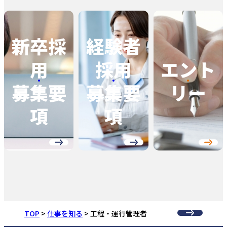
新卒採
経験者
用
採用
エント
募集要
募集要
リー
項
項
TOP
仕事を知る
工程・運行管理者