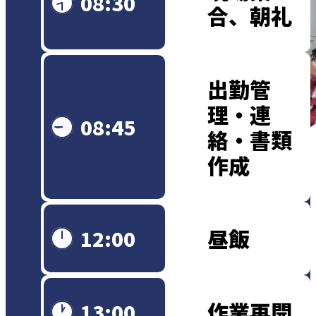
08:30
合、朝礼
出勤管
理・連
08:45
絡・書類
作成
昼飯
12:00
作業再開
13:00