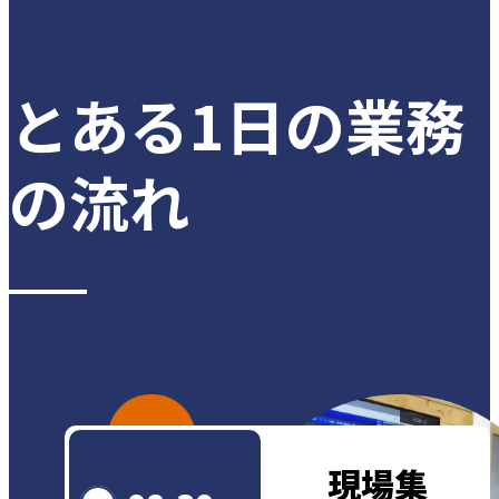
とある1日の業務
の
流れ
現場集