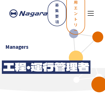
用
募
エ
集
ン
要
ト
項
リ
ー
Managers
工程・
運行管理者