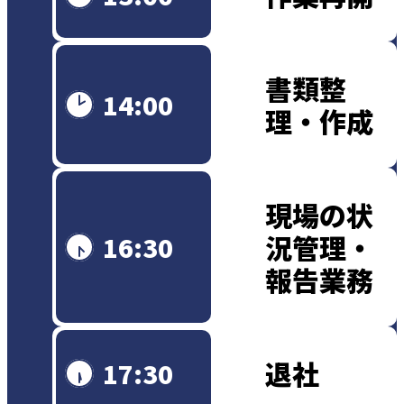
書類整
14:00
理・作成
現場の状
況管理・
16:30
報告業務
退社
17:30